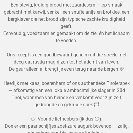
Een stevig, kruidig brood met zuurdesem — op smaak
gebracht met karwij, venkel, een snufje anijs en brotklee, een
bergklaver die het brood zijn typische zachte kruidigheid
geeft.
Eenvoudig, voedzaam en gemaakt om de ziel én het lichaam
te voeden.
Ons recept is een goedbewaard geheim uit die streek, met
deeg dat rustig mag rijzen tot het ademt van leven.
De geur alleen al brengt je even terug naar de bergen 💛
Heerlijk met kaas, boerenham of ons authentieke Tirolerspek
— afkomstig van een lokale ambachtelijke slager in Süd
Tirol, waar men van heinde en ver komt voor zijn zelf
gedroogde en gekruide spek 🥓
👉 Voor de liefhebbers (ik dus 😄):
Doe er een paar schijfjes zoet-zure augurk bovenop — zalig,